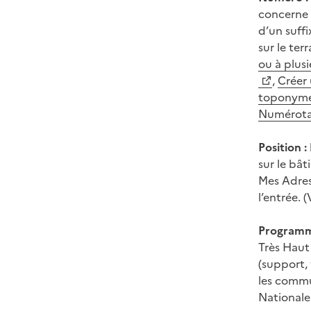
concerne 
d’un suffi
sur le ter
ou à plusi
,
Créer
toponyme
Numérotat
Position :
sur le bât
Mes Adress
l’entrée. (
Programme
Très Haut
(support,
les commun
Nationale.