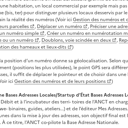
une habitation, un local commercial par exemple mais pas 
xe (bis, ter) pour distinguer plusieurs locaux desservis par l
rain la réalité des numéros (Voir ici
Gestion des numéros et d
eurs parcelles
,
Déplacer un numéro
,
Préciser une adr
 un numéro simple
,
Créer un numéro en numérotation m
 ou un numéro
,
Doublons, voie scindée en deux
,
Rep
ion des hameaux et lieux-dits
)
la position d’un numéro donne sa géolocalisation. Selon qu
iment (positions les plus utilisées), le point GPS sera différ
es, il suffit de déplacer le pointeur et de choisir dans une 
Voir ici
Gestion des numéros et de leurs positions
)
 Bases Adresses Locales/Startup d’État Bases Adresses L
 Débit et à l’incubateur des terri- toires de l’ANCT en cha
 we- binaires, guides, ateliers...) et de l’éditeur Mes Adr
es dans la mise à jour des adresses, son objectif final est
 À ce titre, l’ANCT co-pilote la Base Adresse Nationale.