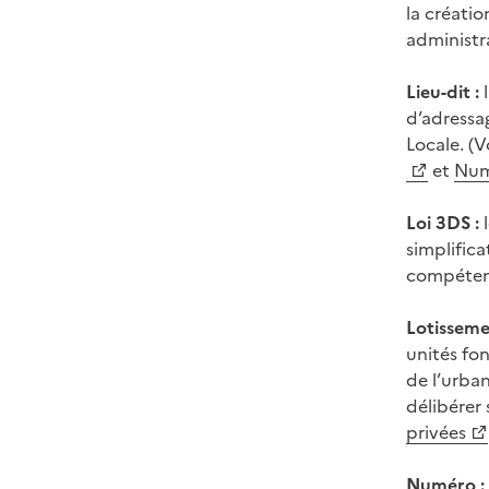
la créatio
administra
Lieu-dit :
l
d’adressa
Locale. (V
et
Num
Loi 3DS :
l
simplific
compétence
Lotisseme
unités fon
de l’urba
délibérer
privées
Numéro :