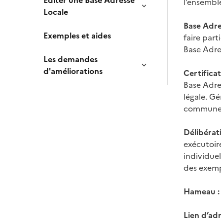
Editer une Base Adresse
l’ensembl
Locale
Base Adre
Exemples et aides
faire part
Base Adre
Les demandes
d'améliorations
Certificat
Base Adre
légale. Gé
commune ut
Délibérati
exécutoire
individuel
des exemp
Hameau :
Lien d’adm