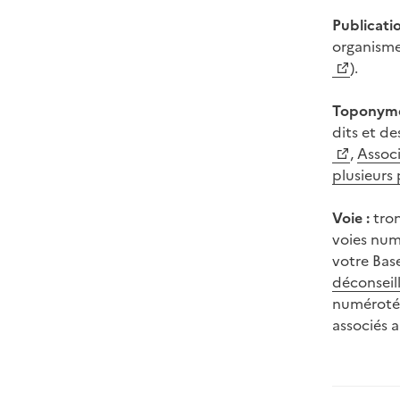
Publicatio
organisme
).
Toponyme
dits et de
,
Associ
plusieurs
Voie :
tron
voies numé
votre Base
déconseil
numérotée
associés a