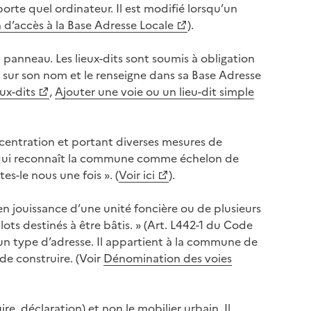
orte quel ordinateur. Il est modifié lorsqu’un
n d’accès à la Base Adresse Locale
).
 panneau. Les lieux-dits sont soumis à obligation
 sur son nom et le renseigne dans sa Base Adresse
ux-dits
,
Ajouter une voie ou un lieu-dit simple
concentration et portant diverses mesures de
ier qui reconnaît la commune comme échelon de
es-le nous une fois ». (
Voir ici
).
en jouissance d’une unité foncière ou de plusieurs
ots destinés à être bâtis. » (Art. L442-1 du Code
’un type d’adresse. Il appartient à la commune de
de construire. (Voir
Dénomination des voies
e, déclaration) et non le mobilier urbain. Il