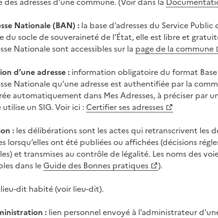
e des adresses d’une commune. (Voir dans la
Documentatio
sse Nationale (BAN) :
la base d’adresses du Service Public 
ie du socle de souveraineté de l’État, elle est libre et grat
sse Nationale sont accessibles sur la
page de la commune
ion d’une adresse :
information obligatoire du format Base 
sse Nationale qu’une adresse est authentifiée par la commun
rée automatiquement dans Mes Adresses, à préciser par un ch
ilise un SIG. Voir ici :
Certifier ses adresses
on :
les délibérations sont les actes qui retranscrivent les d
s lorsqu’elles ont été publiées ou affichées (décisions régl
les) et transmises au contrôle de légalité. Les noms des voies
les dans le
Guide des Bonnes pratiques
).
lieu-dit habité (voir lieu-dit).
inistration :
lien personnel envoyé à l’administrateur d’u