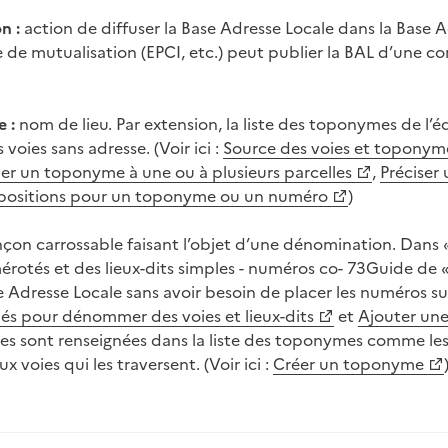
n :
action de diffuser la Base Adresse Locale dans la Base
 de mutualisation (EPCI, etc.) peut publier la BAL d’une c
 :
nom de lieu. Par extension, la liste des toponymes de l’é
s voies sans adresse. (Voir ici :
Source des voies et toponymes
er un toponyme à une ou à plusieurs parcelles
,
Préciser
 positions pour un toponyme ou un numéro
)
çon carrossable faisant l’objet d’une dénomination. Dans « M
rotés et des lieux-dits simples - numéros co- 73Guide de « 
 Adresse Locale sans avoir besoin de placer les numéros sur l
lés pour dénommer des voies et lieux-dits
et
Ajouter une
s sont renseignées dans la liste des toponymes comme les
ux voies qui les traversent. (Voir ici :
Créer un toponyme