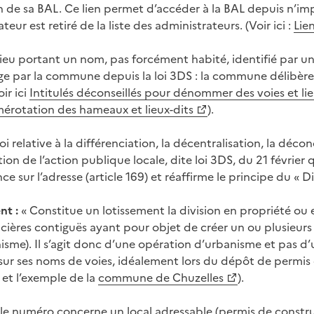
n de sa BAL. Ce lien permet d’accéder à la BAL depuis n’imp
teur est retiré de la liste des administrateurs. (Voir ici :
Lie
ieu portant un nom, pas forcément habité, identifié par un
ge par la commune depuis la loi 3DS : la commune délibère
oir ici
Intitulés déconseillés pour dénommer des voies et lie
érotation des hameaux et lieux-dits
).
oi relative à la différenciation, la décentralisation, la dé
ation de l’action publique locale, dite loi 3DS, du 21 févr
 sur l’adresse (article 169) et réaffirme le principe du « Dit
nt :
« Constitue un lotissement la division en propriété ou 
cières contiguës ayant pour objet de créer un ou plusieurs l
nisme). Il s’agit donc d’une opération d’urbanisme et pas d
 sur ses noms de voies, idéalement lors du dépôt de permis 
et l’exemple de la
commune de Chuzelles
).
le numéro concerne un local adressable (permis de construir