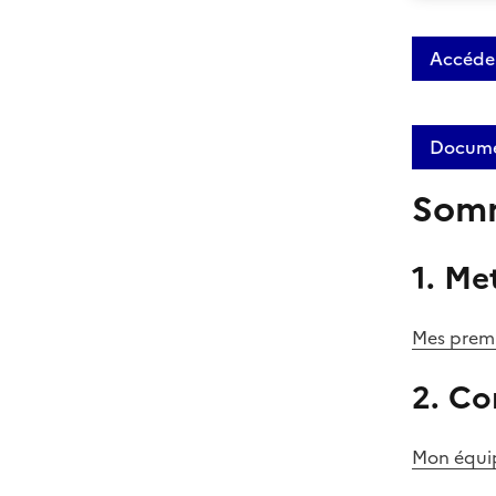
Accéder
Documen
Somm
1. Met
Mes premi
2. Co
Mon équip