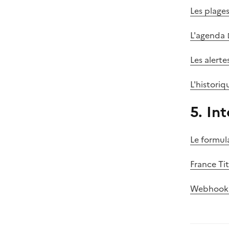
Les plage
L'agenda
Les alerte
L'historiq
5. In
Le formul
France Ti
Webhook