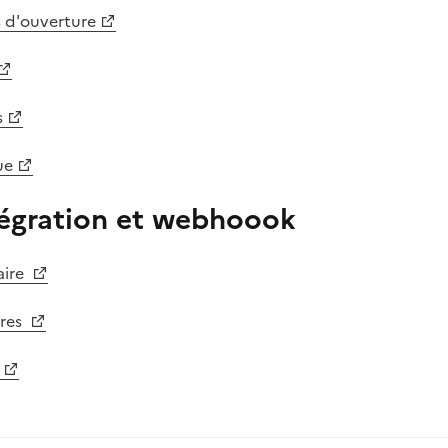
s d'ouverture
s
ue
tégration et webhoook
aire
tres